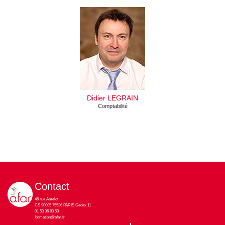
Didier LEGRAIN
Comptabilité
Contact
46 rue Amelot
CS 90005 75536 PARIS Cedex 11
01 53 36 80 50
formation@afar.fr