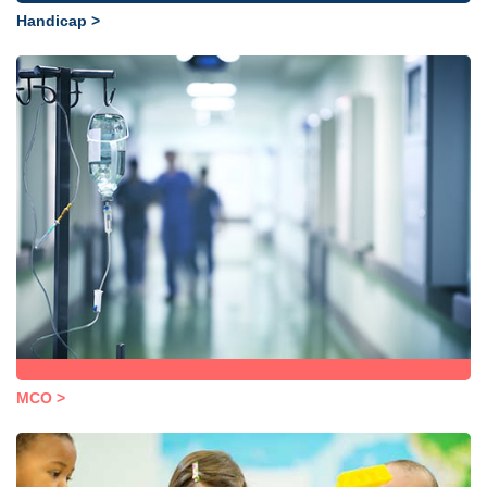
Handicap >
MCO >