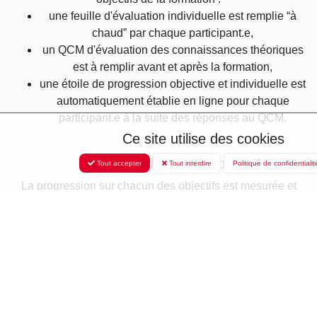
une feuille d'évaluation individuelle est remplie “à
chaud” par chaque participant.e,
un QCM d'évaluation des connaissances théoriques
est à remplir avant et après la formation,
une étoile de progression objective et individuelle est
automatiquement établie en ligne pour chaque
participant.e à la suite des réponses au QCM.
Ce site utilise des cookies
Les axes d'amélioration
Tout accepter
Tout interdire
Politique de confidentialit
La progression sur chacun des objectifs est mesurée et
représentée par une étoile de progression individuelle.
Cette étoile va ensuite permettre la proposition d'axes
d'amélioration.
FORMULAIRE DE RECRUTEMENT
Veuillez remplir les champs ci-dessous, nous vous