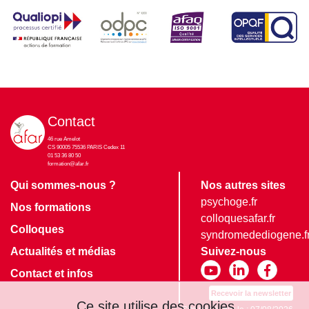
Contact
46 rue Amelot
CS 90005 75536 PARIS Cedex 11
01 53 36 80 50
formation@afar.fr
Qui sommes-nous ?
Nos autres sites
psychoge.fr
Nos formations
colloquesafar.fr
Colloques
syndromedediogene.f
Actualités et médias
Suivez-nous
Contact et infos
Recevoir la newsletter
Ce site utilise des cookies