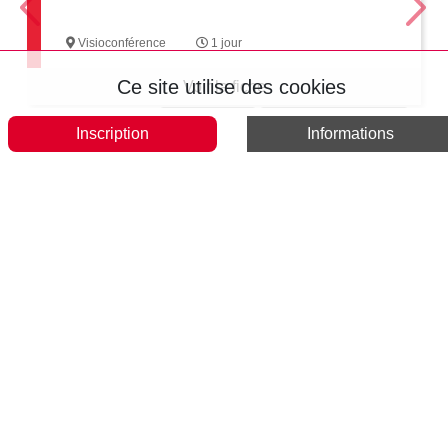
Visioconférence
1 jour
Ce site utilise des cookies
Voir la fiche
Tout accepter
Tout interdire
Politique de confidentialité
Inscription
Informations
Voir tous les formations en « JOURNEES DE L'AFAR »
Télécharger le catalogue
Consulter la liste
Contact
46 rue Amelot
CS 90005 75536 PARIS Cedex 11
01 53 36 80 50
formation@afar.fr
Qui sommes-nous ?
Nos autres sites