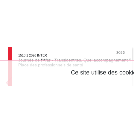
2026
1518 1 2026 INTER
Journée de l'Afar - Transidentités. Quel accompagnement ?
Place des professionnels de santé
Ce site utilise des cook
Visioconférence
1 jour
Voir la fiche