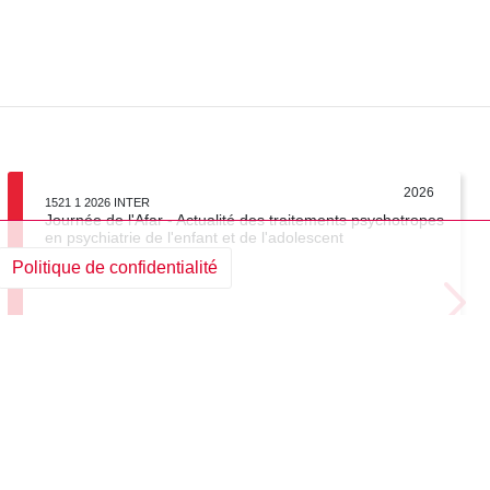
2026
1521 1 2026 INTER
Journée de l'Afar - Actualité des traitements psychotropes
en psychiatrie de l'enfant et de l'adolescent
Politique de confidentialité
Visioconférence
1 jour
Voir la fiche