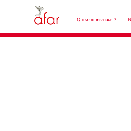
Qui sommes-nous ?
N
F
L
C