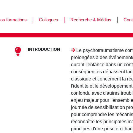
os formations
Colloques
Recherche & Médias
Cont
ormations
es journées de l'Afar
INTRODUCTION
ursus
Le psychotraumatisme comp
prolongées à des événements 
durant l'enfance dans un cont
conséquences dépassent larg
classique et concernent la rég
l'identité et le développemen
confondu avec d'autres troubl
enjeu majeur pour l'ensemble
journée de sensibilisation pr
pour comprendre les mécani
reconnaître les principales ma
principes d'une prise en char