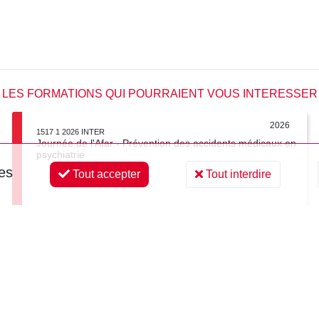
LES FORMATIONS QUI POURRAIENT VOUS INTERESSER
2026
1517 1 2026 INTER
Journée de l'Afar - Prévention des accidents médicaux en
psychiatrie
ies
Tout accepter
Tout interdire
Visioconférence
1 jour
Voir la fiche
Voir tous les formations en « JOURNEES DE L'AFAR »