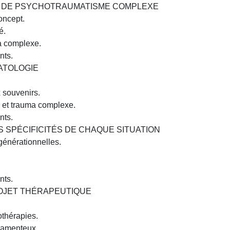
 DE PSYCHOTRAUMATISME COMPLEXE
oncept.
é.
a complexe.
nts.
ATOLOGIE
x souvenirs.
 et trauma complexe.
nts.
 SPÉCIFICITÉS DE CHAQUE SITUATION
générationnelles.
nts.
OJET THÉRAPEUTIQUE
othérapies.
camenteux.