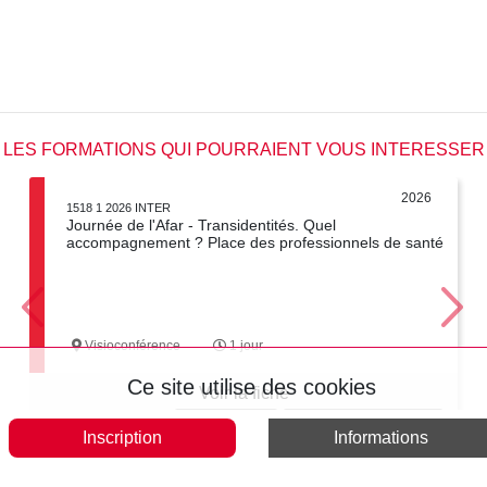
LES FORMATIONS QUI POURRAIENT VOUS INTERESSER
2026
1518 1 2026 INTER
Journée de l'Afar - Transidentités. Quel
accompagnement ? Place des professionnels de santé
Visioconférence
1 jour
Ce site utilise des cookies
Voir la fiche
Tout accepter
Tout interdire
Politique de confidentialité
Inscription
Informations
Voir tous les formations en « JOURNEES DE L'AFAR »