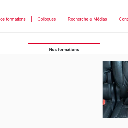
os formations
Colloques
Recherche & Médias
Cont
ormations
es journées de l'Afar
ursus
Nos formations