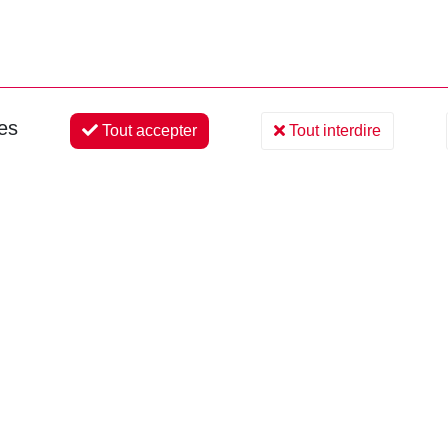
ies
Tout accepter
Tout interdire