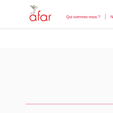
Qui sommes-nous ?
N
F
L
C