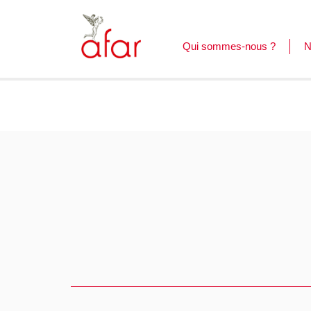
Qui sommes-nous ?
N
F
L
C