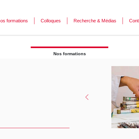
os formations
Colloques
Recherche & Médias
Cont
ormations
es journées de l'Afar
ursus
Nos formations
Précédent