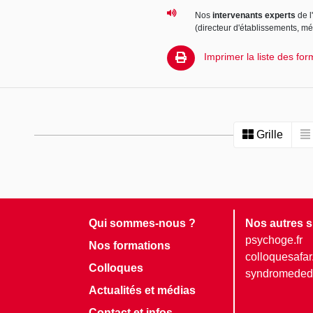
Nos
intervenants experts
de l
(directeur d'établissements, m
Imprimer la liste des for
Grille
Qui sommes-nous ?
Nos autres s
psychoge.fr
Nos formations
colloquesafar.
Colloques
syndromededi
Actualités et médias
Contact et infos