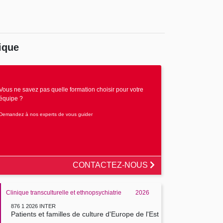
ique
Vous ne savez pas quelle formation choisir pour votre
équipe ?
Demandez à nos experts de vous guider
CONTACTEZ-NOUS
Clinique transculturelle et ethnopsychiatrie
2026
876 1 2026 INTER
Patients et familles de culture d'Europe de l'Est