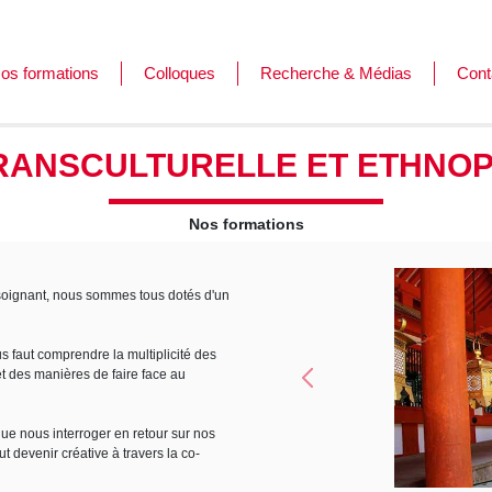
os formations
Colloques
Recherche & Médias
Cont
ormations
es journées de l'Afar
TRANSCULTURELLE ET ETHNOP
ursus
Nos formations
u soignant, nous sommes tous dotés d'un
us faut comprendre la multiplicité des
et des manières de faire face au
Précédent
ue nous interroger en retour sur nos
ut devenir créative à travers la co-